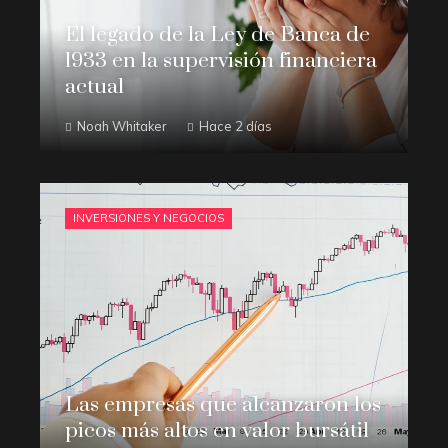
El legado de la Ley de Banca de
1933 en la supervisión financiera
actual
Noah Whitaker
Hace 2 días
INVERSIONES Y NEGOCIOS
Las empresas que alcanzaron los
picos más altos en valor bursátil