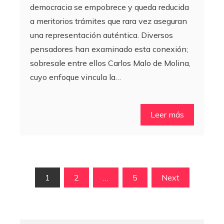
democracia se empobrece y queda reducida
a meritorios trámites que rara vez aseguran
una representación auténtica. Diversos
pensadores han examinado esta conexión;
sobresale entre ellos Carlos Malo de Molina,
cuyo enfoque vincula la…
Leer más
Paginación
1
2
…
5
Next
de
entradas